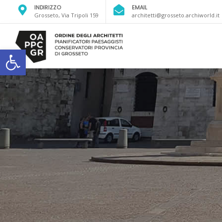
INDIRIZZO
EMAIL
Grosseto, Via Tripoli 159
architetti@grosseto.archiworld.it
Open toolbar