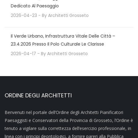
Dedicato Al Paesaggio
2026-04-23
- By
Architetti Grosseto
Il Verde Urbano, Infrastruttura Vitale Delle Città –
23.4.2026 Presso Il Polo Culturale Le Clarisse
2026-04-17
- By
Architetti Grosseto
ORDINE DEGLI ARCHITETTI
Benvenuti nel portale dell’Ordine degli Architetti Pianificatori
Paesaggisti e Conservatori della Provincia di Grosseto, l’Ordine è
tenuto a vigilare sulla correttezza dell’esercizio professionale, in
linea con i principi deontologici, a fornire pareri alla Pubblica