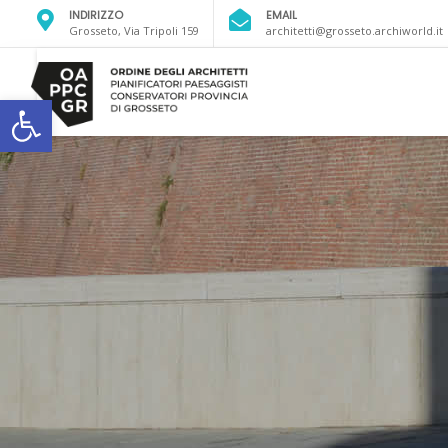
INDIRIZZO
EMAIL
Grosseto, Via Tripoli 159
architetti@grosseto.archiworld.it
Open toolbar