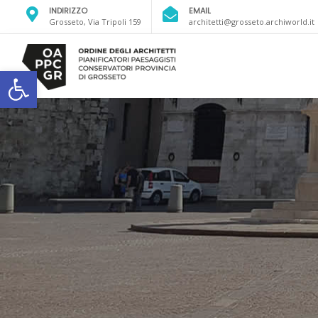
INDIRIZZO
EMAIL
Grosseto, Via Tripoli 159
architetti@grosseto.archiworld.it
Open toolbar