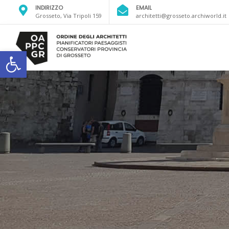
INDIRIZZO
EMAIL
Grosseto, Via Tripoli 159
architetti@grosseto.archiworld.it
Open toolbar