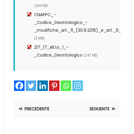
(284 kB)
CNAPPC_-
_Codice_Deontologico_-
_modifiche_art._11_(30.9.2015)_e_art._9_(29.9.
(2 MB)
217_17_All.to_1_-
_Codice_Deontologico
(247 kB)
PRECEDENTE
SEGUENTE