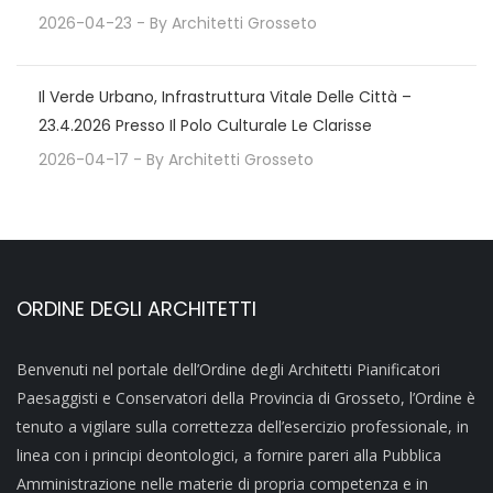
2026-04-23
- By
Architetti Grosseto
Il Verde Urbano, Infrastruttura Vitale Delle Città –
23.4.2026 Presso Il Polo Culturale Le Clarisse
2026-04-17
- By
Architetti Grosseto
ORDINE DEGLI ARCHITETTI
Benvenuti nel portale dell’Ordine degli Architetti Pianificatori
Paesaggisti e Conservatori della Provincia di Grosseto, l’Ordine è
tenuto a vigilare sulla correttezza dell’esercizio professionale, in
linea con i principi deontologici, a fornire pareri alla Pubblica
Amministrazione nelle materie di propria competenza e in