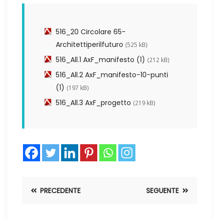
516_20 Circolare 65-
Architettiperilfuturo
(525 kB)
516_All.1 AxF_manifesto (1)
(212 kB)
516_All.2 AxF_manifesto-10-punti
(1)
(197 kB)
516_All.3 AxF_progetto
(219 kB)
PRECEDENTE
SEGUENTE