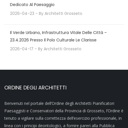
Dedicato Al Paesaggio
2026-04-23
- By
Architetti Grosseto
Il Verde Urbano, Infrastruttura Vitale Delle Città –
23.4.2026 Presso Il Polo Culturale Le Clarisse
2026-04-17
- By
Architetti Grosseto
ORDINE DEGLI ARCHITETTI
Benvenuti nel portale dell’Ordine degli Architetti Pianificatori
Paesaggisti e Conservatori della Provincia di Grosseto, l’Ordine è
tenuto a vigilare sulla correttezza dell’esercizio professionale, in
linea con i principi deontologici, a fornire pareri alla Pubblica