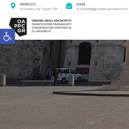
INDIRIZZO
EMAIL
Grosseto, Via Tripoli 159
architetti@grosseto.archiworld.it
Open toolbar