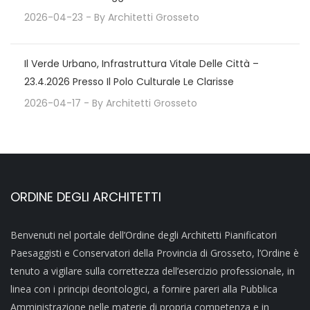
2026-04-23
- By
Architetti Grosseto
Il Verde Urbano, Infrastruttura Vitale Delle Città –
23.4.2026 Presso Il Polo Culturale Le Clarisse
2026-04-17
- By
Architetti Grosseto
ORDINE DEGLI ARCHITETTI
Benvenuti nel portale dell’Ordine degli Architetti Pianificatori
Paesaggisti e Conservatori della Provincia di Grosseto, l’Ordine è
tenuto a vigilare sulla correttezza dell’esercizio professionale, in
linea con i principi deontologici, a fornire pareri alla Pubblica
Amministrazione nelle materie di propria competenza e in