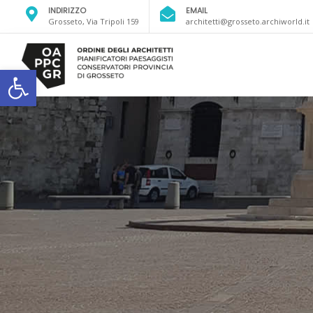
INDIRIZZO
EMAIL
Grosseto, Via Tripoli 159
architetti@grosseto.archiworld.it
Open toolbar