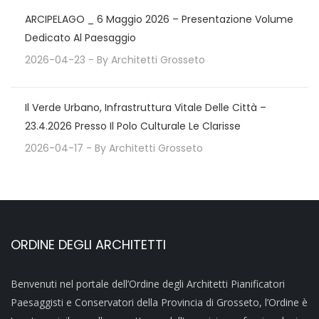
ARCIPELAGO _ 6 Maggio 2026 – Presentazione Volume
Dedicato Al Paesaggio
2026-04-23
- By
Architetti Grosseto
Il Verde Urbano, Infrastruttura Vitale Delle Città –
23.4.2026 Presso Il Polo Culturale Le Clarisse
2026-04-17
- By
Architetti Grosseto
ORDINE DEGLI ARCHITETTI
Benvenuti nel portale dell’Ordine degli Architetti Pianificatori
Paesaggisti e Conservatori della Provincia di Grosseto, l’Ordine è